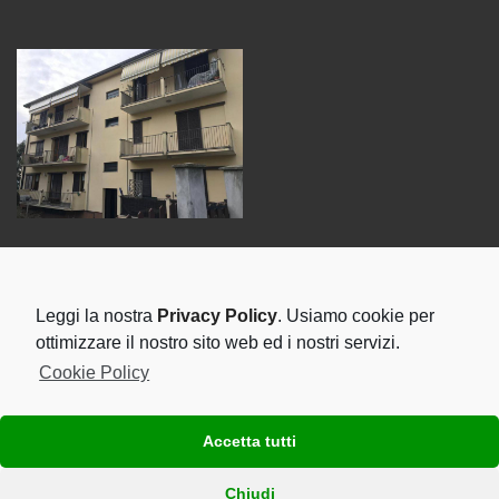
CITTÀ CON PROPRIETÀ
Leggi la nostra
Privacy Policy
. Usiamo cookie per
CARATE BRIANZA
COZZO
MONZA
SEREGNO
ottimizzare il nostro sito web ed i nostri servizi.
Cookie Policy
SEGUICI SU
Accetta tutti
Chiudi