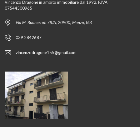
Vincenzo Dragone in ambito immobiliare dal 1992. P.IVA
07544500965
Via M. Buonarroti 78/A, 20900, Monza, MB
039 2842687
vincenzodragone155@gmail.com
CITTÀ CON PROPRIETÀ