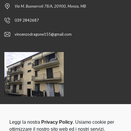
Via M. Buonarroti 78/A, 20900, Monza, MB
039 2842687
vincenzodragone155@gmail.com
CITTÀ CON PROPRIETÀ
Leggi la nostra
Privacy Policy
. Usiamo cookie per
CARATE BRIANZA
COZZO
MONZA
SEREGNO
ottimizzare il nostro sito web ed i nostri servizi.