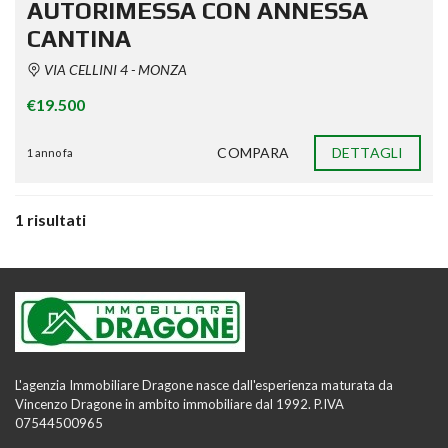
AUTORIMESSA CON ANNESSA
CANTINA
VIA CELLINI 4 - MONZA
€19.500
COMPARA
DETTAGLI
1 anno fa
1 risultati
L'agenzia Immobiliare Dragone nasce dall'esperienza maturata da
Vincenzo Dragone in ambito immobiliare dal 1992. P.IVA
07544500965