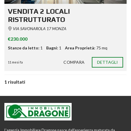
VENDITA 2 LOCALI
RISTRUTTURATO
VIA SAVONAROLA 17 MONZA
€230.000
Stanze da letto:
1
Bagni:
1
Area Proprietà:
75 mq
COMPARA
DETTAGLI
11 mesi fa
1 risultati
L'agenzia Immobiliare Dragone nasce dall'esperienza maturata da